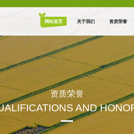
！
网站首页
关于我们
资质荣誉
资质荣誉
UALIFICATIONS AND HONO