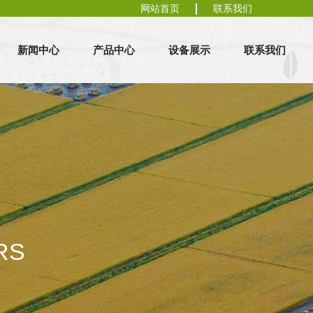
网站首页
联系我们
新闻中心
产品中心
设备展示
联系我们
RS