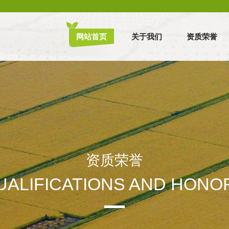
！
网站首页
关于我们
资质荣誉
资质荣誉
UALIFICATIONS AND HONO